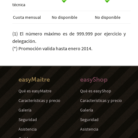
técnica
Cuota mensual
No disponible
No disponible
(1) El número máximo es de 999.999 por ejercicio y
delegación.
(*) Promoción valida hasta enero 2014.
easyMaitre
easyShop
Qué es easyMaitre
Qué es easyShop
Características y precio
Características y precio
Galería
Galería
Seguridad
Seguridad
Asistencia
Asistencia