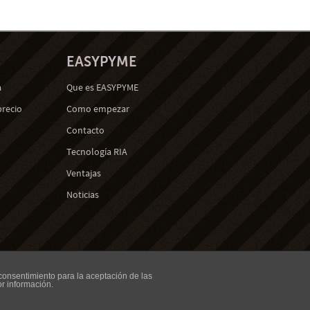
EASYPYME
a
Que es EASYPYME
precio
Como empezar
Contacto
Tecnología RIA
Ventajas
Noticias
Aviso Legal
consentimiento para la aceptación de las
Copyright © 2013 Cloud Soft SL
r información.