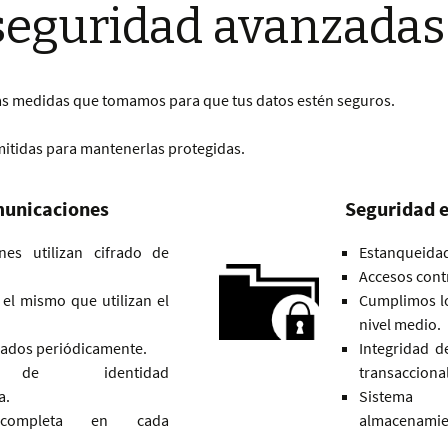
seguridad avanzadas
las medidas que tomamos para que tus datos estén seguros.
omitidas para mantenerlas protegidas.
municaciones
Seguridad e
nes utilizan cifrado de
Estanqueidad
Accesos contr
 el mismo que utilizan el
Cumplimos l
nivel medio.
cados periódicamente.
Integridad d
ón de identidad
transaccion
a.
Sistema
ón completa en cada
almacenamien