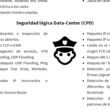
undante, dotando dos líneas
Jaula de Farad
ctrica a los racks.
ntación ininterrumpida.
Seguridad lógica Data-Center (CPD)
alización e inspección de
Paquetes IP c
ios abiertos.
Paquetes IP c
s TCP e ICMP.
Limite en el
egación de servicio, SYN
origen TCP, U
ooding, UDP Flooding.
Ataque URL’s 
 ataques UDP Flooding, Ping
Ataques de “b
taque Tear Drop, WinNuke,
Detección y
firmas (signat
etes IP incorrectos o
Detección de
diferentes 
ón Source Route
threshold.
Detección d
patrones de tr