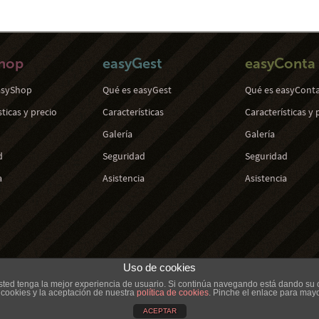
hop
easyGest
easyConta
asyShop
Qué es easyGest
Qué es easyCont
sticas y precio
Características
Características y 
Galería
Galería
d
Seguridad
Seguridad
a
Asistencia
Asistencia
Uso de cookies
 usted tenga la mejor experiencia de usuario. Si continúa navegando está dando su 
ookies y la aceptación de nuestra
política de cookies
. Pinche el enlace para mayo
ACEPTAR