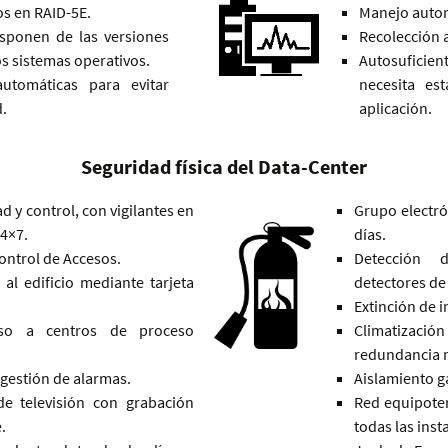
s en RAID-5E.
Manejo auto
isponen de las versiones
Recolección 
os sistemas operativos.
Autosuficie
automáticas para evitar
necesita es
.
aplicación.
Seguridad física del Data-Center
d y control, con vigilantes en
Grupo electr
4×7.
días.
Control de Accesos.
Detección 
al edificio mediante tarjeta
detectores de
Extinción de 
eso a centros de proceso
Climatizac
redundancia n
 gestión de alarmas.
Aislamiento g
de televisión con grabación
Red equipotenc
.
todas las inst