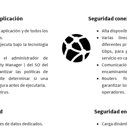
plicación
Seguridad cone
a aplicación y de todos los
Alta disponib
s.
Varias lín
ejecuta bajo la tecnología
diferentes p
Gbps, para g
r el administrador de
servicio en ca
ity Manager ) del SO del
Comunicaci
antizar las políticas de
encaminamien
ite determinar si una
Routers fí
ura antes de ejecutarla.
garantizar lo
irus.
operadores.
d
Seguridad en
es de datos dedicados.
Carga dinámi