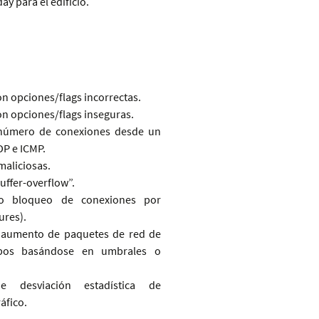
ay para el edificio.
on opciones/flags incorrectas.
on opciones/flags inseguras.
 número de conexiones desde un
DP e ICMP.
maliciosas.
uffer-overflow”.
/o bloqueo de conexiones por
ures).
 aumento de paquetes de red de
tipos basándose en umbrales o
e desviación estadística de
áfico.