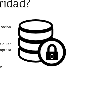
ridad?
ización
alquier
empresa
ón.