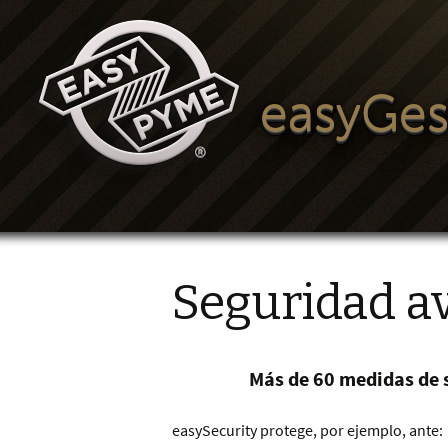
easyGes
Seguridad a
Más de 60 medidas de s
easySecurity protege, por ejemplo, ante: