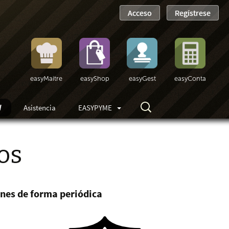
easyMaitre
easyShop
easyGest
easyConta
d
Asistencia
EASYPYME
os
ones de forma periódica