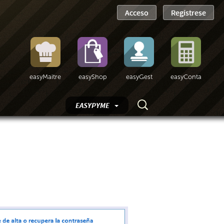
easyMaitre
easyShop
easyGest
easyConta
EASYPYME