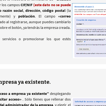
ar los campos
CIF/NIF
(este dato no se puede
 razón social
,
dirección
,
código postal
(la
amente) y
población
. El campo
«correo
itado al registrarse, aunque puedes cambiarlo
 sobre el botón, ya tendrás la empresa creada.
 servicios o promocionar los que estés
mpresa ya existente.
cceso a empresa ya existente”
desplegando
icitar acceso»
. Sólo tienes que rellenar dos
 del administrador de la empresa
, y elegir el