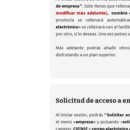
de empresa”
. Sólo tienes que rellen
modificar más adelante),
nombre o
provincia se rellenará automátic
electrónico»
se rellenará con el facil
por otro, si lo deseas. Una vez pulses
Más adelante podrás añadir otros
disfrutando a un plan superior.
Solicitud de acceso a e
Al iniciar sesión, podrás
“Solicitar a
el menú
«empresa»
y pulsando «
sol
campos,
CIF/NIF
y
correo electrónico