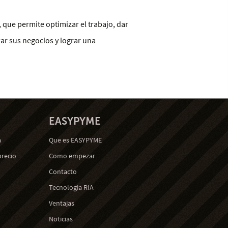
que permite optimizar el trabajo, dar
r sus negocios y lograr una
EASYPYME
a
Que es EASYPYME
precio
Como empezar
Contacto
Tecnología RIA
Ventajas
Noticias