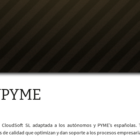
YPYME
CloudSoft SL adaptada a los autónomos y PYME’s españolas. T
 de calidad que optimizan y dan soporte a los procesos empresaria