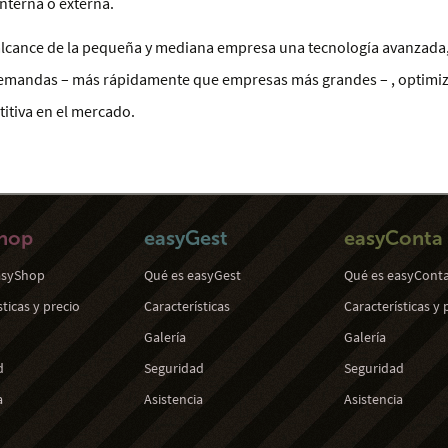
nterna o externa.
lcance de la pequeña y mediana empresa una tecnología avanzada, 
demandas – más rápidamente que empresas más grandes – , optimiza
itiva en el mercado.
hop
easyGest
easyConta
asyShop
Qué es easyGest
Qué es easyCont
sticas y precio
Características
Características y 
Galería
Galería
d
Seguridad
Seguridad
a
Asistencia
Asistencia