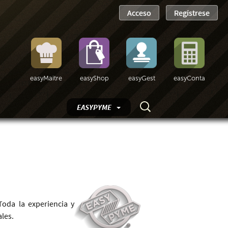
easyMaitre
easyShop
easyGest
easyConta
EASYPYME
oda la experiencia y
les.